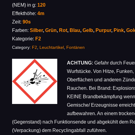
(NEM) in g:
120
Effekthöhe:
4m
Zeit:
90s
Farben:
Silber
,
Grün
,
Rot
,
Blau
,
Gelb
,
Purpur
,
Pink
,
Gol
Kategorie:
F2
Category:
F2
,
Leuchtartikel
,
Fontänen
ACHTUNG:
Gefahr durch Feuer 
Wurfstücke. Von Hitze, Funken,
Oberflächen und anderen Zündqu
Rauchen. Bei Brand: Explosio
KEINE Brandbekämpfung wenn d
Gemische/ Erzeugnisse erreicht
aufbewahren. An einem trockene
(Gegenstand) nach Funktionsende und abgekühlt dem Rest
(Verpackung) dem Recyclingabfall zuführen.