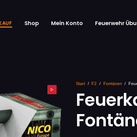
Shop
Mein Konto
Feuerwehr Üb
KAUF
Start
/
F2
/
Fontänen
/
Feu
Feuerk
Fontä