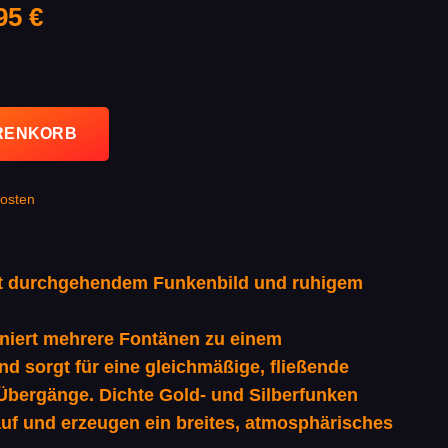
prünglicher
Aktueller
,95
€
is
Preis
:
ist:
95 €
11,95 €.
ARENKORB
osten
t durchgehendem Funkenbild und ruhigem
niert mehrere Fontänen zu einem
d sorgt für eine gleichmäßige, fließende
 Übergänge. Dichte Gold- und Silberfunken
 auf und erzeugen ein breites, atmosphärisches