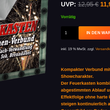
Urs
UVP:
12,95
€
11
Pre
war
Vorrätig
12,
Feuerkasten,
IN DEN W
Fontänen-
Verbund
inkl. 19 % MwSt.
zzgl.
Versandk
Menge
Kompakter Verbund mi
Showcharakter.
Der Feuerkasten kombi
abgestimmten Ablauf un
Effektfolge ohne harte
steigen kontinuierlich