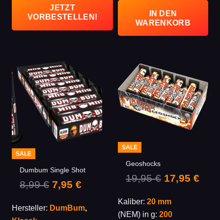
JETZT
IN DEN
VORBESTELLEN!
WARENKORB
SALE
SALE
Geoshocks
Dumbum Single Shot
Ursprüngli
Aktu
19,95
€
17,95
€
Ursprünglicher
Aktueller
8,99
€
7,95
€
Preis
Prei
Preis
Preis
Kaliber:
20 mm
war:
ist:
Hersteller:
DumBum
,
war:
ist:
(NEM) in g:
200