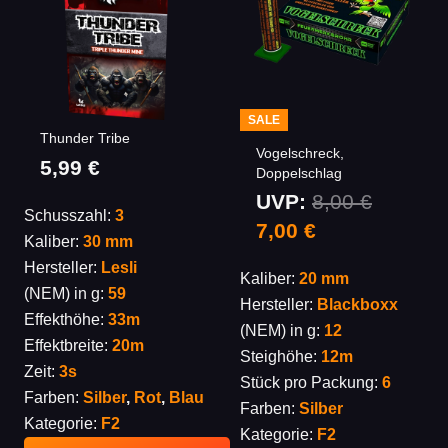
SALE
Thunder Tribe
Vogelschreck,
5,99
€
Doppelschlag
UVP:
8,00
€
Schusszahl:
3
Ursprünglicher
Aktueller
7,00
€
Kaliber:
30 mm
Preis
Preis
Hersteller:
Lesli
Kaliber:
20 mm
war:
ist:
(NEM) in g:
59
Hersteller:
Blackboxx
8,00 €
7,00 €.
Effekthöhe:
33m
(NEM) in g:
12
Effektbreite:
20m
Steighöhe:
12m
Zeit:
3s
Stück pro Packung:
6
Farben:
Silber
,
Rot
,
Blau
Farben:
Silber
Kategorie:
F2
Kategorie:
F2