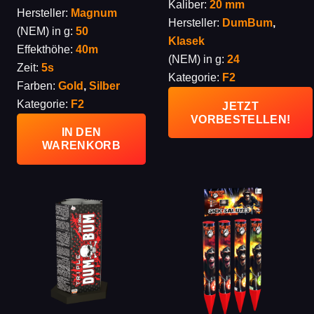
9,99 €
7,49 €.
Kaliber:
20 mm
Hersteller:
Magnum
Hersteller:
DumBum
,
(NEM) in g:
50
Klasek
Effekthöhe:
40m
(NEM) in g:
24
Zeit:
5s
Kategorie:
F2
Farben:
Gold
,
Silber
Kategorie:
F2
JETZT
VORBESTELLEN!
IN DEN
WARENKORB