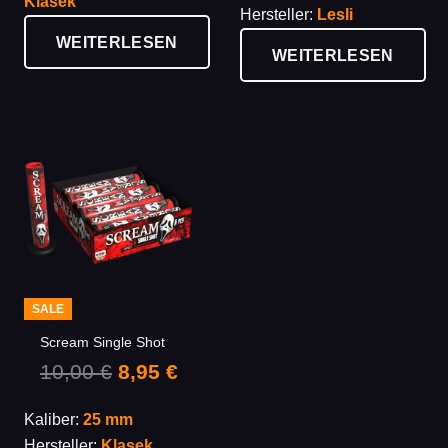
19,95 €
17,9
Klasek
8,99 €
7,95 €.
Hersteller:
Lesli
WEITERLESEN
WEITERLESEN
SALE
Scream Single Shot
Ursprünglicher
Aktueller
10,00
€
8,95
€
Preis
Preis
Kaliber:
25 mm
war:
ist:
Hersteller:
Klasek