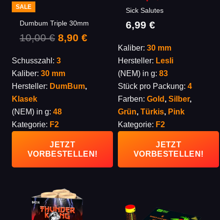
SALE
Sick Salutes
6,99
€
Dumbum Triple 30mm
Ursprünglicher
Aktueller
10,00
€
8,90
€
Kaliber:
30 mm
Preis
Preis
Schusszahl:
3
Hersteller:
Lesli
war:
ist:
Kaliber:
30 mm
(NEM) in g:
83
10,00 €
8,90 €.
Hersteller:
DumBum
,
Stück pro Packung:
4
Klasek
Farben:
Gold
,
Silber
,
(NEM) in g:
48
Grün
,
Türkis
,
Pink
Kategorie:
F2
Kategorie:
F2
JETZT
JETZT
VORBESTELLEN!
VORBESTELLEN!