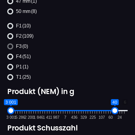
47 mm
(1)
50 mm
(8)
F1
(10)
F2
(109)
F3
(0)
F4
(51)
P1
(1)
T1
(25)
Produkt (NEM) in g
3 001
40
6
3 001
5 286
2 200
1 846
1 411
987
7
436
329
225
107
60
24
Produkt Schusszahl