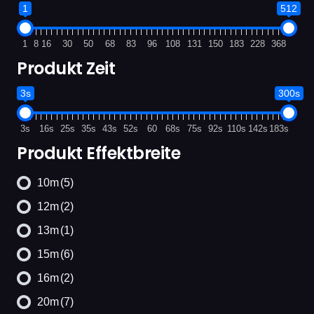
1
512
1
8
16
30
50
68
83
96
108
131
150
183
228
368
Produkt Zeit
3s
300s
3s
16s
25s
35s
43s
52s
60
68s
75s
92s
110s
142s
183s
Produkt Effektbreite
10m
(5)
12m
(2)
13m
(1)
15m
(6)
16m
(2)
20m
(7)