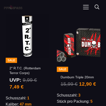
SALE
2″ R.T.C. (Rotterdam
SALE
Terror Corps)
Dumbum Triple 20mm
UVP:
9,99
€
Ursprüngli
Aktu
15,99
€
12,90
€
Ursprünglicher
Aktueller
7,49
€
Preis
Prei
Preis
Preis
Schusszahl:
3
war:
ist:
Schusszahl:
1
war:
ist:
Stück pro Packung:
5
15,99 €
12,9
Kaliber:
47 mm