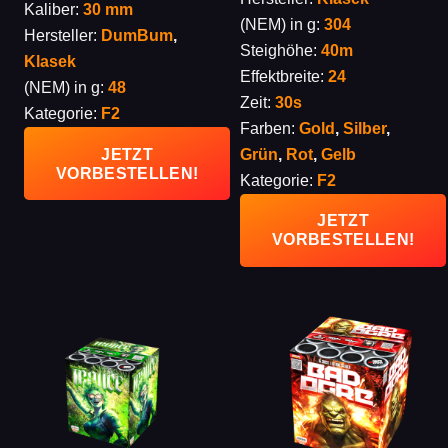
Kaliber:
30 mm
10,00 €
8,90 €.
(NEM) in g:
304
Hersteller:
DumBum
,
Steighöhe:
40m
Klasek
Effektbreite:
24
(NEM) in g:
48
Zeit:
30s
Kategorie:
F2
Farben:
Gold
,
Silber
,
Grün
,
Rot
,
Gelb
JETZT
VORBESTELLEN!
Kategorie:
F2
JETZT
VORBESTELLEN!