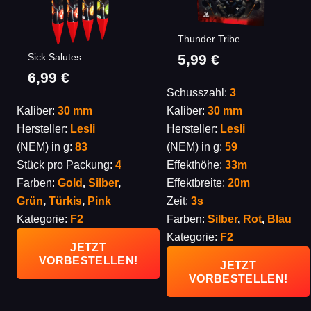
Thunder Tribe
5,99
€
Sick Salutes
6,99
€
Schusszahl:
3
Kaliber:
30 mm
Kaliber:
30 mm
Hersteller:
Lesli
Hersteller:
Lesli
(NEM) in g:
83
(NEM) in g:
59
Stück pro Packung:
4
Effekthöhe:
33m
Farben:
Gold
,
Silber
,
Effektbreite:
20m
Grün
,
Türkis
,
Pink
Zeit:
3s
Kategorie:
F2
Farben:
Silber
,
Rot
,
Blau
Kategorie:
F2
JETZT
VORBESTELLEN!
JETZT
VORBESTELLEN!