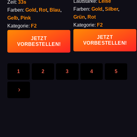
Lautstärke:
Leise
Zeit:
33s
Farben:
Gold
,
Silber
,
Farben:
Gold
,
Rot
,
Blau
,
Grün
,
Rot
Gelb
,
Pink
Kategorie:
F2
Kategorie:
F2
JETZT
JETZT
VORBESTELLEN!
VORBESTELLEN!
1
2
3
4
5