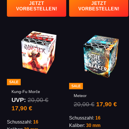
JETZT
JETZT
VORBESTELLEN!
VORBESTELLEN!
SALE
SALE
Kung-Fu Morče
Meteor
UVP:
20,00
€
Ursprüngli
Aktu
20,00
€
17,90
€
Ursprünglicher
Aktueller
17,90
€
Preis
Prei
Preis
Preis
Schusszahl:
16
war:
ist:
Schusszahl:
16
war:
ist:
Kaliber:
30 mm
20,00 €
17,9