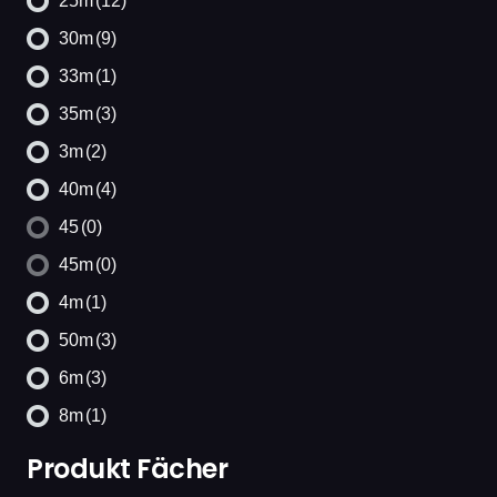
25m
(12)
30m
(9)
33m
(1)
35m
(3)
3m
(2)
40m
(4)
45
(0)
45m
(0)
4m
(1)
50m
(3)
6m
(3)
8m
(1)
Produkt Fächer