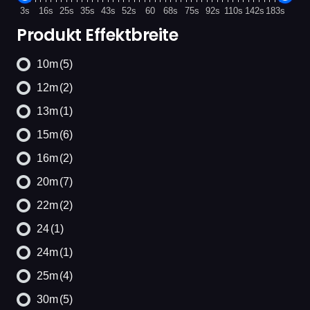
3s
16s
25s
35s
43s
52s
60
68s
75s
92s
110s
142s
183s
Produkt Effektbreite
10m
(5)
12m
(2)
13m
(1)
15m
(6)
16m
(2)
20m
(7)
22m
(2)
24
(1)
24m
(1)
25m
(4)
30m
(5)