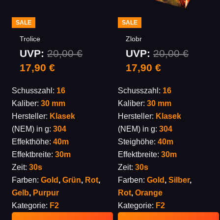
SALE
SALE
Trolice
Zlobr
UVP:
20,00
€
UVP:
20,00
€
Ursprünglicher
Aktueller
Ursprünglicher
Aktueller
17,90
€
17,90
€
Preis
Preis
Preis
Preis
Schusszahl:
16
Schusszahl:
16
war:
ist:
war:
ist:
Kaliber:
30 mm
Kaliber:
30 mm
20,00 €
17,90 €.
20,00 €
17,90 €.
Hersteller:
Klasek
Hersteller:
Klasek
(NEM) in g:
304
(NEM) in g:
304
Effekthöhe:
40m
Steighöhe:
40m
Effektbreite:
30m
Effektbreite:
30m
Zeit:
30s
Zeit:
30s
Farben:
Gold
,
Grün
,
Rot
,
Farben:
Gold
,
Silber
,
Gelb
,
Purpur
Rot
,
Orange
Kategorie:
F2
Kategorie:
F2