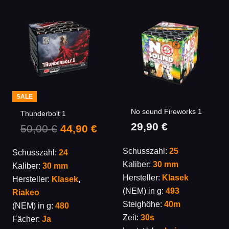
SALE
No sound Fireworks 1
Thunderbolt 1
29,90
€
Ursprünglicher
Aktueller
50,00
€
44,90
€
Preis
Preis
Schusszahl:
25
Schusszahl:
24
war:
ist:
Kaliber:
30 mm
Kaliber:
30 mm
50,00 €
44,90 €.
Hersteller:
Klasek
Hersteller:
Klasek
,
(NEM) in g:
493
Riakeo
Steighöhe:
40m
(NEM) in g:
480
Zeit:
30s
Fächer:
Ja