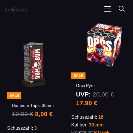
SALE
Orcs Pyro
UVP:
20,00
€
SALE
Ursprünglicher
Aktueller
17,90
€
Dumbum Triple 30mm
Preis
Preis
Ursprünglicher
Aktueller
10,00
€
8,90
€
Schusszahl:
16
war:
ist:
Preis
Preis
Kaliber:
30 mm
20,00 €
17,90 €.
Schusszahl:
3
war:
ist:
Hersteller:
Klasek