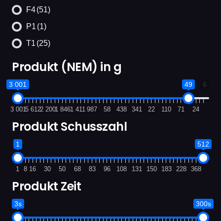
F4
(51)
P1
(1)
T1
(25)
Produkt (NEM) in g
3 001
49
6
3 001
5 612
2 200
1 846
1 411
987
58
438
341
22
110
71
24
Produkt Schusszahl
1
512
1
8
16
30
50
68
83
96
108
131
150
183
228
368
Produkt Zeit
3s
300s