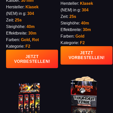
Kaliber:
30 mm
20,00 €
17,90 €.
Hersteller:
Klasek
Hersteller:
Klasek
(NEM) in g:
304
(NEM) in g:
304
Zeit:
25s
Zeit:
25s
Steighöhe:
40m
Steighöhe:
40m
Effektbreite:
30m
Effektbreite:
30m
Farben:
Gold
Farben:
Gold
,
Rot
Kategorie:
F2
Kategorie:
F2
JETZT
JETZT
VORBESTELLEN!
VORBESTELLEN!