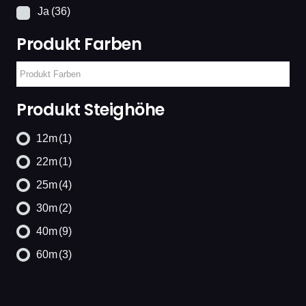
Ja
(36)
Produkt Farben
Produkt Steighöhe
12m
(1)
22m
(1)
25m
(4)
30m
(2)
40m
(9)
60m
(3)