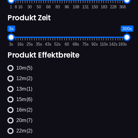
1
8
16
30
50
68
83
96
108
131
150
183
228
368
Produkt Zeit
3s
300s
3s
16s
25s
35s
43s
52s
60
68s
75s
92s
110s
142s
183s
Produkt Effektbreite
10m
(5)
12m
(2)
13m
(1)
15m
(6)
16m
(2)
20m
(7)
22m
(2)