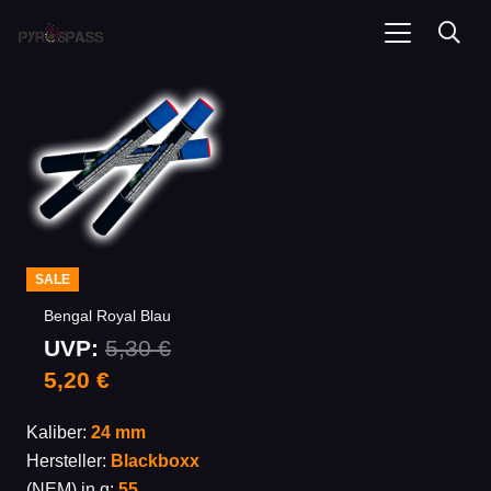
SALE
Bengal Royal Blau
UVP:
5,30
€
Ursprünglicher
Aktueller
5,20
€
Preis
Preis
Kaliber:
24 mm
war:
ist:
Hersteller:
Blackboxx
5,30 €
5,20 €.
(NEM) in g:
55