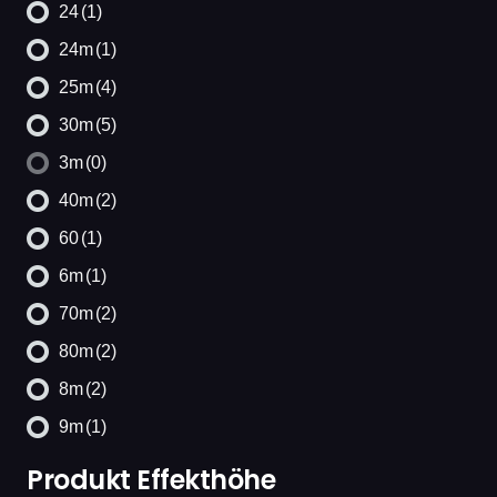
24
(1)
24m
(1)
25m
(4)
30m
(5)
3m
(0)
40m
(2)
60
(1)
6m
(1)
70m
(2)
80m
(2)
8m
(2)
9m
(1)
Produkt Effekthöhe