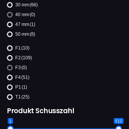
30 mm
(66)
40 mm
(0)
47 mm
(1)
50 mm
(8)
F1
(10)
F2
(109)
F3
(0)
F4
(51)
P1
(1)
T1
(25)
Produkt Schusszahl
1
512