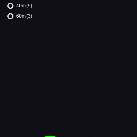
40m
(9)
60m
(3)