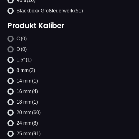
Volt!
(10)
Blackboxx Großfeuerwerk
(51)
Produkt Kaliber
C
(0)
D
(0)
1,5"
(1)
8 mm
(2)
14 mm
(1)
16 mm
(4)
18 mm
(1)
20 mm
(60)
24 mm
(8)
25 mm
(91)