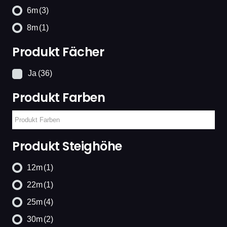
6m
(3)
8m
(1)
Produkt Fächer
Ja
(36)
Produkt Farben
Produkt Steighöhe
12m
(1)
22m
(1)
25m
(4)
30m
(2)